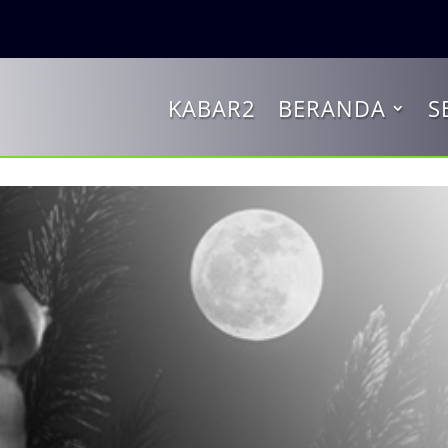
KABAR2
BERANDA
S