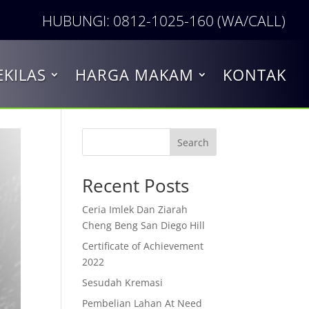
HUBUNGI: 0812-1025-160 (WA/CALL)
EKILAS
HARGA MAKAM
KONTAK
Search
Recent Posts
Ceria Imlek Dan Ziarah
Cheng Beng San Diego Hill
Certificate of Achievement
2022
Sesudah Kremasi
Pembelian Lahan At Need