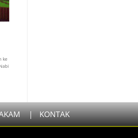
h ke
 Nabi
AKAM
|
KONTAK