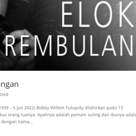
angan
ized
9 – 5 Juli 2022) Bobby Willem Tutupoly dilahirkan pada 13
edua orang tuanya. Ayahnya adalah pemain suling dan ibunya adal
l dengan nama...