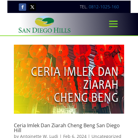
TEL.
0812-1025-160
Ceria Imlek Dan Ziarah Cheng Beng San Diego
Hill
by
Antoinette W. Ludi
|
Feb 6, 2024
|
Uncategorized