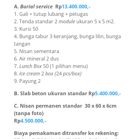
A.
Burial service
Rp
13.400.000,-
1. Gali + tutup lubang + petugas
2. Tenda standar 2
module
ukuran 5 x 5 m2.
3. Kursi 50
4. Bunga tabur 3 keranjang, bunga lilin, bunga
tangan
5. Nisan sementara
6. Air mineral 2 dus
7.
Lunch Box
50 (1 pilihan menu)
8.
Ice cream
2
box (
24
pcs/box)
9. Payung 2
B. Slab beton ukuran standar Rp
5.400.000,-
C. Nisan permanen standar 30 x 60 x 6cm
(tanpa foto)
Rp
4.500.000,-
Biaya pemakaman ditransfer ke rekening: