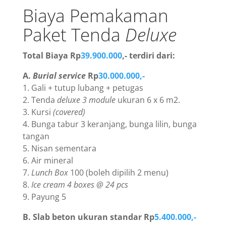
Biaya Pemakaman
Paket Tenda
Deluxe
Total Biaya Rp
39.900.000
,- terdiri dari:
A.
Burial service
Rp
30.000.000,-
1. Gali + tutup lubang + petugas
2. Tenda
deluxe 3 module
ukuran 6 x 6 m2.
3. Kursi
(covered)
4. Bunga tabur 3 keranjang, bunga lilin, bunga
tangan
5. Nisan sementara
6. Air mineral
7.
Lunch Box
100 (boleh dipilih 2 menu)
8.
Ice cream 4 boxes @ 24 pcs
9. Payung 5
B. Slab beton ukuran standar Rp
5.400.000,-