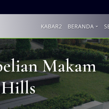
KABAR2
BERANDA
S
belian Makam
Hills