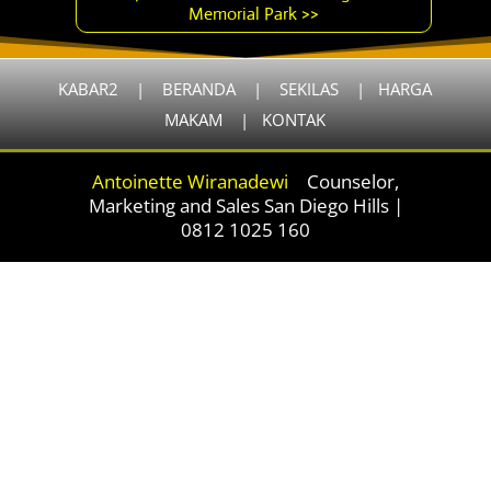
Memorial Park >>
KABAR2
|
BERANDA
|
SEKILAS
|
HARGA
MAKAM
|
KONTAK
Antoinette Wiranadewi
|
Counselor,
Marketing and Sales San Diego Hills |
0812 1025 160