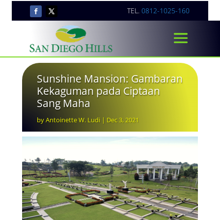
TEL.
0812-1025-160
Sunshine Mansion: Gambaran
Kekaguman pada Ciptaan
Sang Maha
by
Antoinette W. Ludi
|
Dec 3, 2021